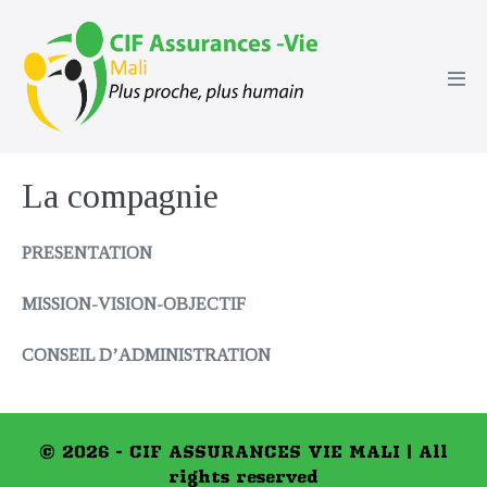
Sauter
au
contenu
basc
le
men
La compagnie
PRESENTATION
MISSION-VISION-OBJECTIF
CONSEIL D’ADMINISTRATION
© 2026 - CIF ASSURANCES VIE MALI | All
rights reserved