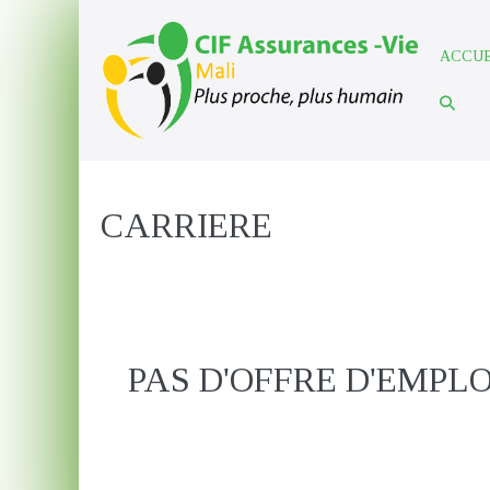
Sauter
au
ACCUE
contenu
Bascule
la
recherc
CARRIERE
PAS D'OFFRE D'EMPL