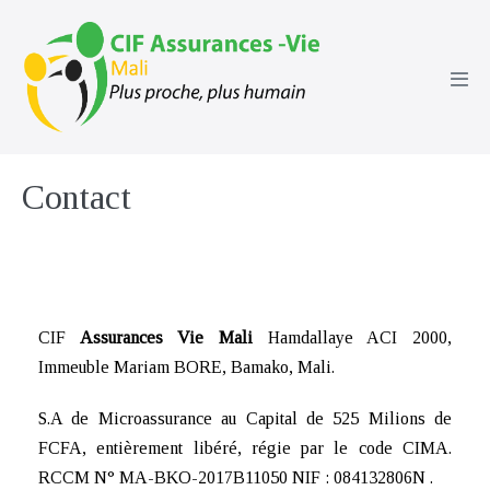
Sauter
au
contenu
basc
le
men
Contact
CIF
Assurances Vie Mali
Hamdallaye ACI 2000,
Immeuble Mariam BORE, Bamako, Mali.
S.A de Microassurance au Capital de 525 Milions de
FCFA, entièrement libéré, régie par le code CIMA.
RCCM N° MA-BKO-2017B11050 NIF : 084132806N .